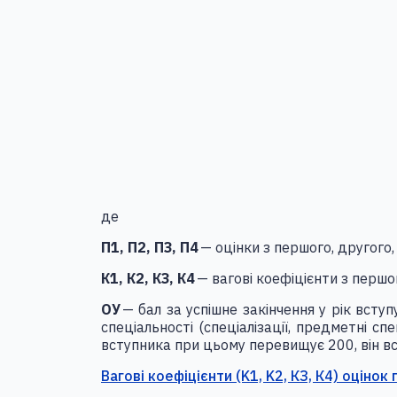
де
П1, П2, ПЗ, П4
— оцінки з першого, другого
К1, К2, КЗ, К4
— вагові коефіцієнти з першо
ОУ
— бал за успішне закінчення у рік вступ
спеціальності (спеціалізації, предметні спе
вступника при цьому перевищує 200, він в
Вагові коефіцієнти (K1, K2, КЗ, К4) оцінок