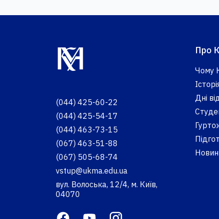
Про 
Чому 
Історі
Дні в
(044) 425-60-22
Студе
(044) 425-54-17
Гурто
(044) 463-73-15
Підгот
(067) 463-51-88
Новини
(067) 505-68-74
vstup@ukma.edu.ua
вул. Волоська, 12/4, м. Київ,
04070