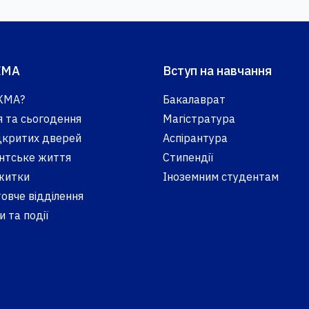
КМА
Вступ на навчання
КМА?
Бакалаврат
я та сьогодення
Магістратура
ідкритих дверей
Аспірантура
нтське життя
Стипендії
житки
Іноземним студентам
овче відділення
 та події