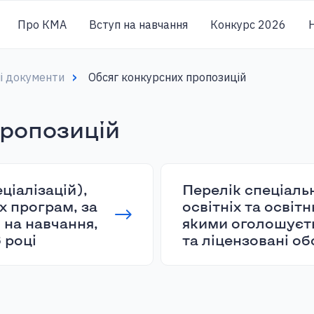
Про КМА
Вступ на навчання
Конкурс 2026
Н
ні документи
Обсяг конкурсних пропозицій
пропозицій
ціалізацій),
Перелік спеціальн
х програм, за
освітніх та освіт
 на навчання,
якими оголошуєть
 році
та ліцензовані об