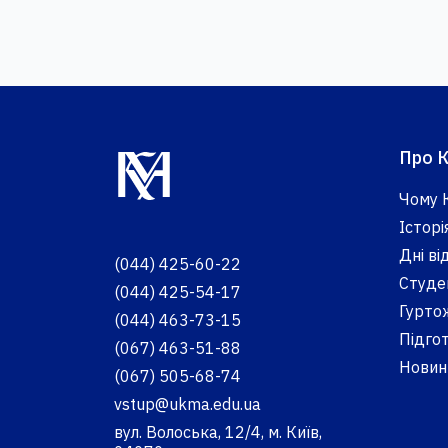
Про 
Чому 
Історі
Дні в
(044) 425-60-22
Студе
(044) 425-54-17
Гурто
(044) 463-73-15
Підгот
(067) 463-51-88
Новини
(067) 505-68-74
vstup@ukma.edu.ua
вул. Волоська, 12/4, м. Київ,