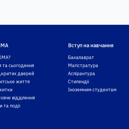
КМА
Вступ на навчання
КМА?
Бакалаврат
я та сьогодення
Магістратура
ідкритих дверей
Аспірантура
нтське життя
Стипендії
житки
Іноземним студентам
овче відділення
 та події