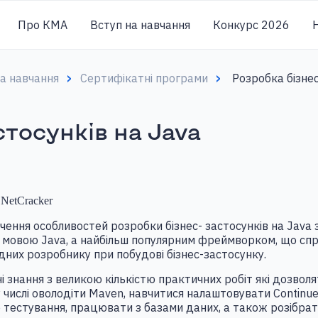
Про КМА
Вступ на навчання
Конкурс 2026
Н
на навчання
Сертифікатні програми
Розробка бізнес
стосунків на Java
ю
NetCracker
ення особливостей розробки бізнес- застосунків на Java 
ано мовою Java, а найбільш популярним фреймворком, що сп
дних розробнику при побудові бізнес-застосунку.
 знання з великою кількістю практичних робіт які дозво
числі оволодіти Maven, навчитися налаштовувати Continues I
тестування, працювати з базами даних, а також розібрат