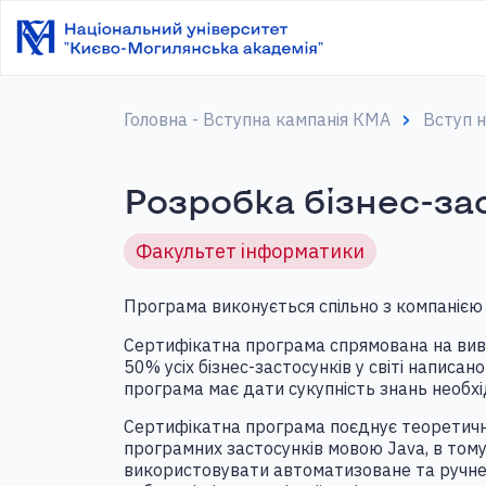
Головна - Вступна кампанія КМА
Вступ 
Розробка бізнес-за
Факультет інформатики
Програма виконується спільно з компаніє
Сертифікатна програма спрямована на вивч
50% усіх бізнес-застосунків у світі напис
програма має дати сукупність знань необхі
Сертифікатна програма поєднує теоретичні
програмних застосунків мовою Java, в тому 
використовувати автоматизоване та ручне 