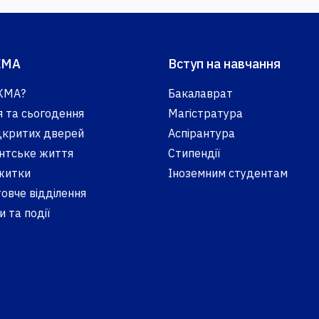
КМА
Вступ на навчання
КМА?
Бакалаврат
я та сьогодення
Магістратура
ідкритих дверей
Аспірантура
нтське життя
Стипендії
житки
Іноземним студентам
овче відділення
 та події