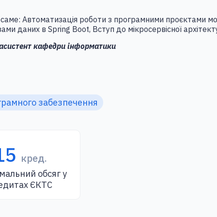
а саме: Автоматизація роботи з програмними проєктами 
зами даних в Spring Boot, Вступ до мікросервісної архітек
асистент кафедри інформатики
грамного забезпечення
15
кред.
мальний обсяг у
едитах ЄКТС