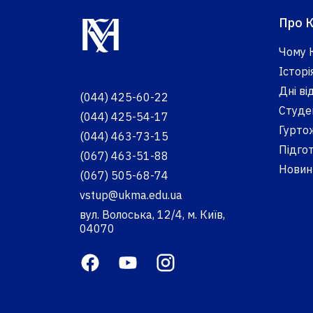
Про 
Чому 
Історі
Дні в
(044) 425-60-22
Студе
(044) 425-54-17
Гурто
(044) 463-73-15
Підгот
(067) 463-51-88
Новини
(067) 505-68-74
vstup@ukma.edu.ua
вул. Волоська, 12/4, м. Київ,
04070