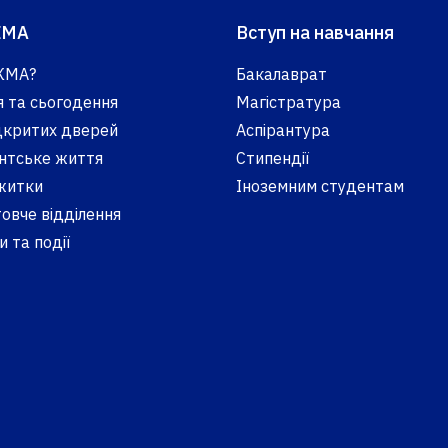
КМА
Вступ на навчання
КМА?
Бакалаврат
я та сьогодення
Магістратура
ідкритих дверей
Аспірантура
нтське життя
Стипендії
житки
Іноземним студентам
овче відділення
 та події