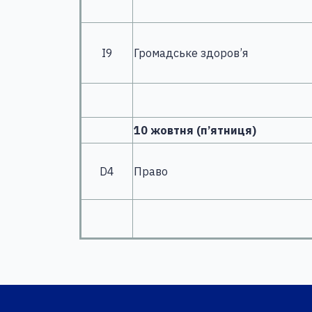
І9
Громадське здоров’я
10 жовтня (п’ятниця)
D4
Право