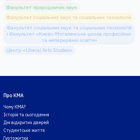
Факультет природничих наук
Факультет соціальних наук та соціальних технологій
Факультет соціальних наук та соціальних технологій
і Факультет «Києво-Могилянська школа професійної
та неперервної освіти»
Центр «Liberal Arts Studies»
Про КМА
Чому КМА?
Історія та сьогодення
Дні відкритих дверей
Студентське життя
Гуртожитки