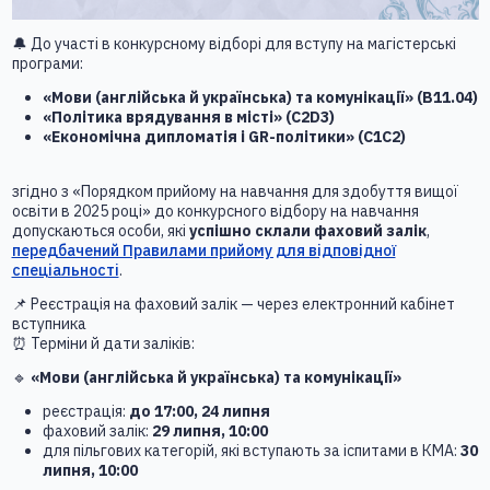
🔔 До участі в конкурсному відборі для вступу на магістерські
програми:
«Мови (англійська й українська) та комунікації» (B11.04)
«Політика врядування в місті» (C2D3)
«Економічна дипломатія і GR-політики» (C1C2)
згідно з «Порядком прийому на навчання для здобуття вищої
освіти в 2025 році» до конкурсного відбору на навчання
допускаються особи, які
успішно склали фаховий залік
,
передбачений Правилами прийому для відповідної
спеціальності
.
📌 Реєстрація на фаховий залік — через електронний кабінет
вступника
⏰ Терміни й дати заліків:
🔹
«Мови (англійська й українська) та комунікації»
реєстрація:
до 17:00, 24 липня
фаховий залік:
29 липня, 10:00
для пільгових категорій, які вступають за іспитами в КМА:
30
липня, 10:00