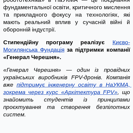
фундаментальної освіти, критичного мислення 
та прикладного фокусу на технологіях, які 
мають реальний вплив у сучасній війні й 
оборонній індустрії.
Стипендійну програму реалізує 
Києво-
Могилянська Фундація
 за підтримки компанії 
«Генерал Черешня».
«Генерал Черешня» — один із провідних 
українських виробників FPV-дронів. Компанія 
вже 
підтримує інженерну освіту в НаУКМА, 
зокрема через курс «Архітектура FPV»
, що 
знайомить студентів із принципами 
проєктування та створення безпілотних 
систем.