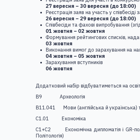
27 вересня – 30 вересня (до 18:00)
Реєстрація заяв на участь у співбесіді 
26 вересня – 29 вересня (до 18:00)
Співбесіди та фахові випробування (зг
01 жовтня – 02 жовтня
Формування рейтингових списків, над
03 жовтня
Виконання вимог до зарахування на на
04 жовтня – 05 жовтня
Зарахування вступників
06 жовтня
Додатковий набір відбуватиметься на осві
B9
Археологія
B11.041
Мови (англійська й українська) 
С1.01
Економіка
C1+C2
Економічна дипломатія і GR-по
Політологія)