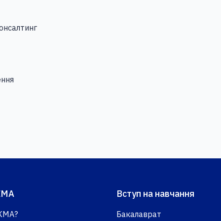
консалтинг
ення
КМА
Вступ на навчання
КМА?
Бакалаврат