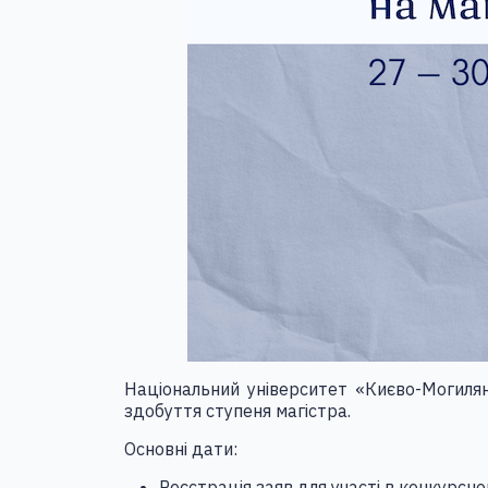
Національний університет «Києво-Могилян
здобуття ступеня магістра.
Основні дати:
Реєстрація заяв для участі в конкурсно