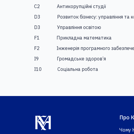
С2
Антикорупційні студії
D3
Розвиток бізнесу: управління та 
D3
Управління освітою
F1
Прикладна математика
F2
Інженерія програмного забезпеч
I9
Громадське здоров’я
І10
Соціальна робота
Про 
Чому 