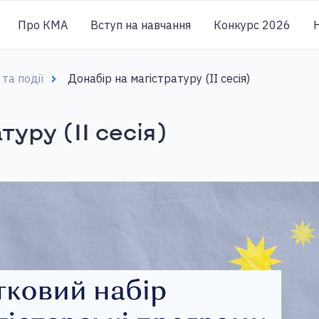
Про КМА
Вступ на навчання
Конкурс 2026
Н
та події
Донабір на магістратуру (ІІ сесія)
туру (ІІ сесія)