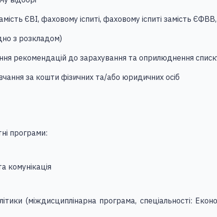
замість ЄВІ, фаховому іспиті, фаховому іспиті замість ЄФВВ
ідно з розкладом)
ання рекомендацій до зарахування та оприлюднення спис
вчання за кошти фізичних та/або юридичних осіб
тні програми:
та комунікація
літики (міждисциплінарна програма, спеціальності: Еконо