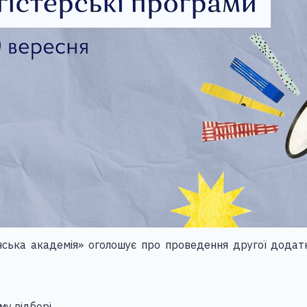
ська академія» оголошує про проведення другої додатко
му відборі