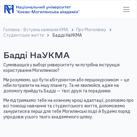
Головна - Вступна кампанія КМА
Про Могилянку
Студентське життя
Бадді НаУКМА
Бадді НаУКМА
Сумніваєшся у виборі університету чи потрібна інструкція
користування Могилянкою?
Ми розуміємо, що бути абітурієнтом або першокурсником — це
ніби потрапити на іншу планету. Та не хвилюйся, адже на
допомогу прийдуть Бадді — твої друзі та порадники.
Ми підтримаємо тебе на кожному кроці адаптації, розповімо про
всі тонкощі навчання та студентського життя, допоможемо
зануритися в перші для тебе Могилянські події й будемо поряд
упродовж усього твого академічного шляху.