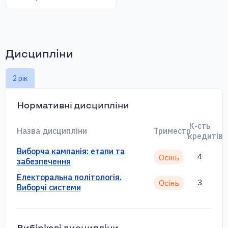
Дисципліни
2 рік
Нормативні дисципліни
К-сть
Назва дисципліни
Триместр
кредитів
Виборча кампанія: етапи та
4
Осінь
забезпечення
Електоральна політологія.
3
Осінь
Виборчі системи
Вибіркові дисципліни