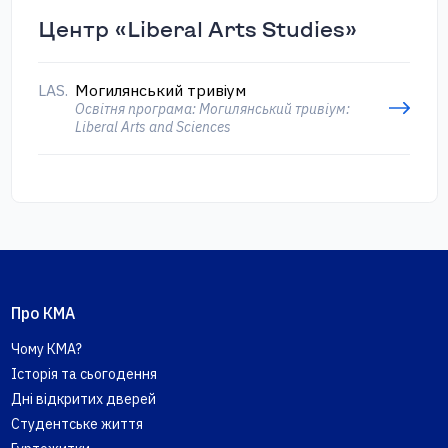
Центр «Liberal Arts Studies»
LAS.
Могилянський тривіум
Освітня програма: Могилянський тривіум:
Liberal Arts and Sciences
Про КМА
Чому КМА?
Історія та сьогодення
Дні відкритих дверей
Студентське життя