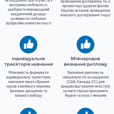
за кордоном, брати участь у
проведення досліджень та їх
програмах мобільності,
презентації (щорічні фахові
здобувати міжнародний
Наукові читання; проведення
академічний досвід і
власного дослідження тощо)
розвивати глобальні
професійні компетентності
Індивідуальна
Міжнародне
траєкторія навчання
визнання диплому
Можливість формувати
Визнання диплому за
індивідуальну траєкторію
спеціальністю за кордоном
навчання через обрання
(США, Канада, ЄС) для
курсів з великого переліку
працевлаштування чи вступу
фахових дисциплін та
на магістерські програми в
вільного вибору
Україні та поза її межами