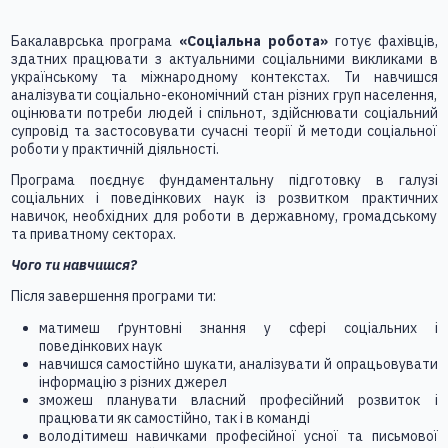
Бакалаврська програма
«Соціальна робота»
готує фахівців,
здатних працювати з актуальними соціальними викликами в
українському та міжнародному контекстах. Ти навчишся
аналізувати соціально-економічний стан різних груп населення,
оцінювати потреби людей і спільнот, здійснювати соціальний
супровід та застосовувати сучасні теорії й методи соціальної
роботи у практичній діяльності.
Програма поєднує фундаментальну підготовку в галузі
соціальних і поведінкових наук із розвитком практичних
навичок, необхідних для роботи в державному, громадському
та приватному секторах.
Чого ти навчишся?
Після завершення програми ти:
матимеш ґрунтовні знання у сфері соціальних і
поведінкових наук
навчишся самостійно шукати, аналізувати й опрацьовувати
інформацію з різних джерел
зможеш планувати власний професійний розвиток і
працювати як самостійно, так і в команді
володітимеш навичками професійної усної та письмової