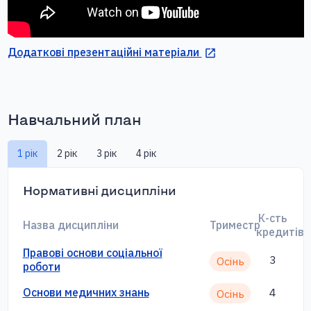
Додаткові презентаційні матеріали
Навчальний план
1 рік
2 рік
3 рік
4 рік
Нормативні дисципліни
К-сть
Назва дисципліни
Триместр
кредитів
Правові основи соціальної
3
Осінь
роботи
Основи медичних знань
4
Осінь