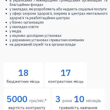
в українських і міжнародних громадських організаціях та
благодійних фондах
у закладах, які розробляють або надають соціальні послуги
у сфері охорони здоров’я, зокрема в центрах ментального
здоров’я та реабілітаційних центрах
у бізнес-організаціях
у закладах освіти
у медіа
у науково-дослідних установах
у державних установах і приватних компаніях
на державній службі та в органах влади
18
17
бюджетних місць
контрактних місць
5000
3
10
грн/міс.*
роки
місяців
вартість контракту
тривалість навчання