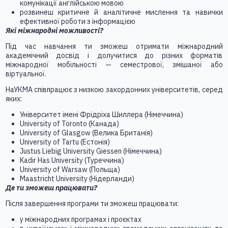
комунікації англійською мовою
розвинеш критичне й аналітичне мислення та навички
ефективної роботи з інформацією
Які міжнародні можливості?
Під час навчання ти зможеш отримати міжнародний
академічний досвід і долучитися до різних форматів
міжнародної мобільності — семестрової, змішаної або
віртуальної.
НаУКМА співпрацює з низкою закордонних університетів, серед
яких:
Університет імені Фрідріха Шиллера (Німеччина)
University of Toronto
(Канада)
University of Glasgow
(Велика Британія)
University of Tartu
(Естонія)
Justus Liebig University Giessen
(Німеччина)
Kadir Has University
(Туреччина)
University of Warsaw
(Польща)
Maastricht University
(Нідерланди)
Де ти зможеш працювати?
Після завершення програми ти зможеш працювати:
у міжнародних програмах і проєктах