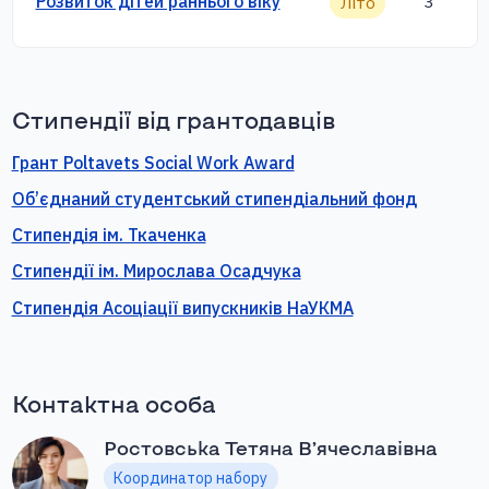
Розвиток дітей раннього віку
3
Літо
Стипендії від грантодавців
Грант Poltavets Social Work Award
Об’єднаний студентський стипендіальний фонд
Стипендія ім. Ткаченка
Стипендії ім. Мирослава Осадчука
Стипендія Асоціації випускників НаУКМА
Контактна особа
Ростовська Тетяна В’ячеславівна
Координатор набору