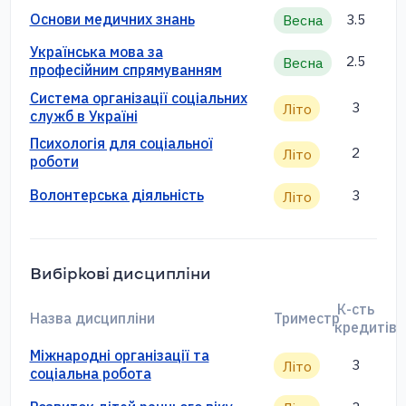
Основи медичних знань
3.5
Весна
Українська мова за
2.5
Весна
професійним спрямуванням
Система організації соціальних
3
Літо
служб в Україні
Психологія для соціальної
2
Літо
роботи
Волонтерська діяльність
3
Літо
Вибіркові дисципліни
К-сть
Назва дисципліни
Триместр
кредитів
Міжнародні організації та
3
Літо
соціальна робота